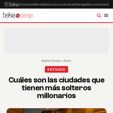
Actualidad
Moda
Belleza
Cocina
Padres
Pareja
Mascotas
Salud
Ps
Bekia Pareja
›
Amor
ESTUDIO
Cuáles son las ciudades que
tienen más solteros
millonarios