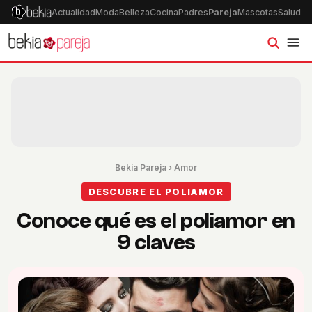
Actualidad
Moda
Belleza
Cocina
Padres
Pareja
Mascotas
Salud
Ps
Bekia Pareja
›
Amor
DESCUBRE EL POLIAMOR
Conoce qué es el poliamor en
9 claves