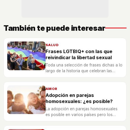
También te puede interesar
SALUD
Frases LGTBIQ+ con las que
reivindicar la libertad sexual
Toda una selección de frases dichas a lo
largo de la historia que celebran las
diferentes condiciones sexuales y que
son perfectas para seguir reivindicando
hoy en día.
AMOR
Adopción en parejas
homosexuales: ¿es posible?
La adopción en parejas homosexuales
es posible en varios países pero los
trámites dependen de lugar de origen del
menor no del de los adoptantes por eso