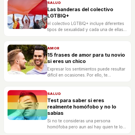
puede presentar más problemas de lo
SALUD
esperado.
Las banderas del colectivo
LGTBIQ+
el colectivo LGTBIQ+ incluye diferentes
tipos de sexualidad y cada una de ellas
cuenta con su propia bandera más allá
de la tradicional arcoíris.
AMOR
15 frases de amor para tu novio
si eres un chico
Expresar los sentimientos puede resultar
difícil en ocasiones. Por ello, te
proponemos 15 ejemplos para que
demuestres a tu pareja lo mucho que la
quieres.
SALUD
Test para saber si eres
realmente homófobo y no lo
sabías
Si no te consideras una persona
homófoba pero aun así hay quien te lo
llama, descubre con nuestro test si en