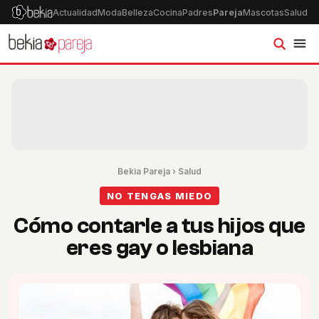
Actualidad
Moda
Belleza
Cocina
Padres
Pareja
Mascotas
Salud
Ps
Bekia Pareja
›
Salud
NO TENGAS MIEDO
Cómo contarle a tus hijos que
eres gay o lesbiana