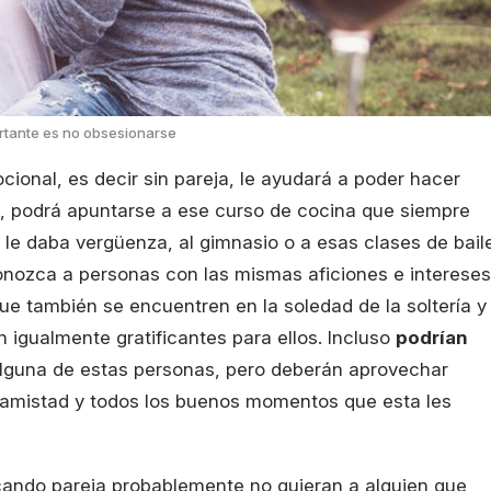
rtante es no obsesionarse
ional, es decir sin pareja, le ayudará a poder hacer
o, podrá apuntarse a ese curso de cocina que siempre
 le daba vergüenza, al gimnasio o a esas clases de baile
onozca a personas con las mismas aficiones e intereses
e también se encuentren en la soledad de la soltería y
 igualmente gratificantes para ellos. Incluso
podrían
lguna de estas personas, pero deberán aprovechar
a amistad y todos los buenos momentos que esta les
ando pareja probablemente no quieran a alguien que