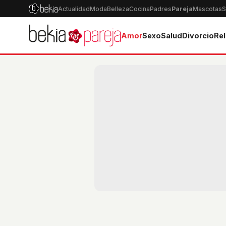
Actualidad
Moda
Belleza
Cocina
Padres
Pareja
Mascotas
S
Amor
Sexo
Salud
Divorcio
Rel