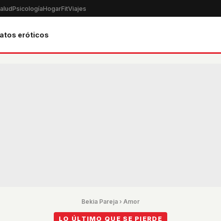
alud
Psicología
Hogar
Fit
Viajes
atos eróticos
Bekia Pareja
›
Amor
LO ÚLTIMO QUE SE PIERDE