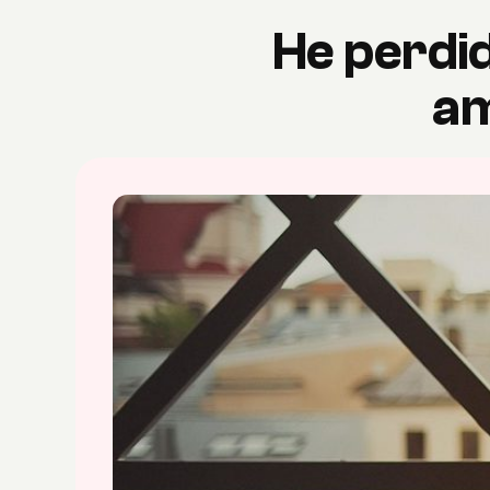
He perdid
am