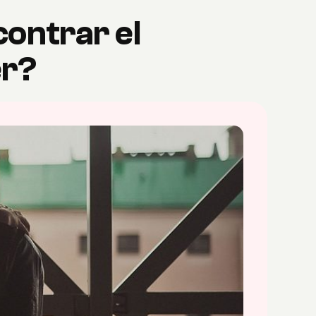
contrar el
er?