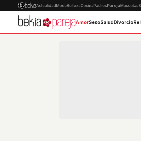
Actualidad
Moda
Belleza
Cocina
Padres
Pareja
Mascotas
S
Amor
Sexo
Salud
Divorcio
Rel