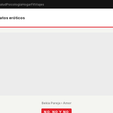
alud
Psicología
Hogar
Fit
Viajes
atos eróticos
Bekia Pareja
›
Amor
NO, NO Y NO