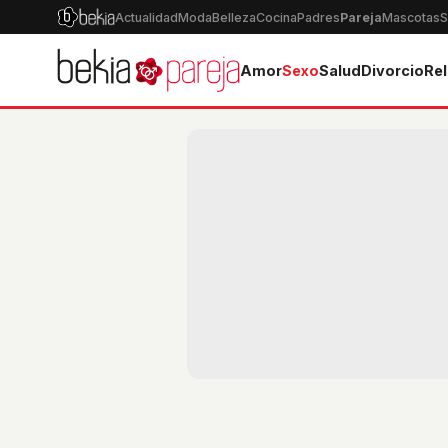
Actualidad
Moda
Belleza
Cocina
Padres
Pareja
Mascotas
S
Amor
Sexo
Salud
Divorcio
Rel