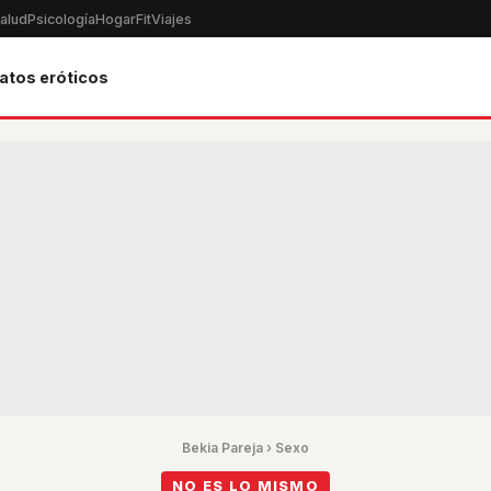
alud
Psicología
Hogar
Fit
Viajes
atos eróticos
Bekia Pareja
›
Sexo
NO ES LO MISMO