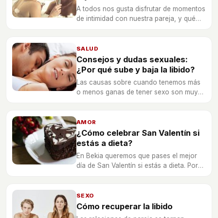
A todos nos gusta disfrutar de momentos
de intimidad con nuestra pareja, y qué
mejor que hacerlo en el jacuzzi. Sigue
los 6 consejos que te proponemos.
SALUD
Consejos y dudas sexuales:
¿Por qué sube y baja la libido?
Las causas sobre cuando tenemos más
o menos ganas de tener sexo son muy
variadas y abarca desde circunstancias
sociales hasta factores biológicos.
AMOR
¿Cómo celebrar San Valentín si
estás a dieta?
En Bekia queremos que pases el mejor
día de San Valentín si estás a dieta. Por
eso te damos unas recomendaciones
para ver qué puedes hacer para celebrar
San Valentín con tu pareja y sin
SEXO
engordar.
Cómo recuperar la libido