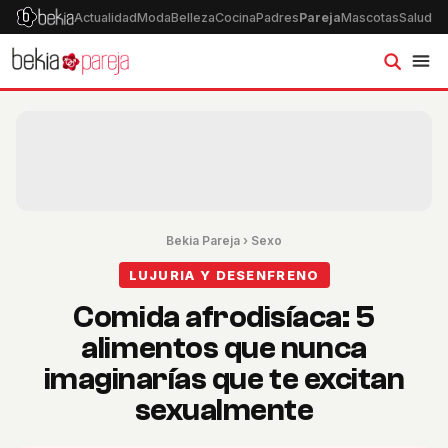
Actualidad
Moda
Belleza
Cocina
Padres
Pareja
Mascotas
Salud
Ps
Bekia Pareja
›
Sexo
LUJURIA Y DESENFRENO
Comida afrodisíaca: 5
alimentos que nunca
imaginarías que te excitan
sexualmente