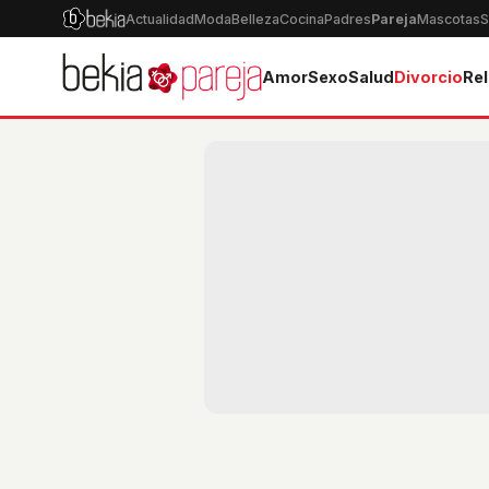
Actualidad
Moda
Belleza
Cocina
Padres
Pareja
Mascotas
S
Amor
Sexo
Salud
Divorcio
Rel