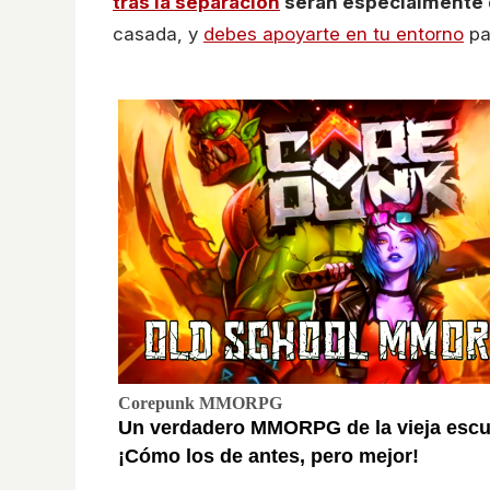
tras la separación
serán especialmente 
casada, y
debes apoyarte en tu entorno
pa
Corepunk MMORPG
Un verdadero MMORPG de la vieja escu
¡Cómo los de antes, pero mejor!