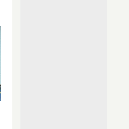
No es tu imaginación
¿Ves caras en enchufes, coches o nubes?
Tiene explicación