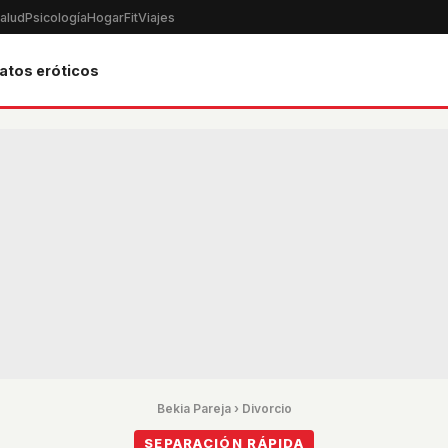
alud
Psicología
Hogar
Fit
Viajes
atos eróticos
Bekia Pareja
›
Divorcio
SEPARACIÓN RÁPIDA