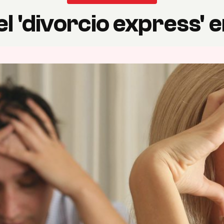
el 'divorcio express' 