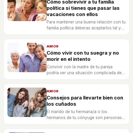
Cómo sobrevivir a tu familia
política si tienes que pasar las
vacaciones con ellos
Para mantener una buena relación con tu
familia política deberas aceptarlos tal y
como son y no hacerte grandes
expectativas al respecto.
AMOR
Cómo vivir con tu suegra y no
morir en el intento
Convivir con la madre de tu pareja
podría ser una situación complicada de
llevar, pero si se mira el lado bueno de
las cosas podría tener bastantes
ventajas.
AMOR
Consejos para llevarte bien con
los cuñados
El marido de tu hermana/a o los
hermanos de tu cónyuge son personas
que forman parte de tu vida y debes
intentar tener una relación cordial con