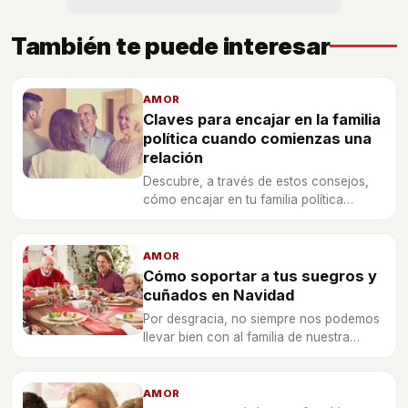
También te puede interesar
AMOR
Claves para encajar en la familia
política cuando comienzas una
relación
Descubre, a través de estos consejos,
cómo encajar en tu familia política
cuando formalizas tu relación
sentimental con tu pareja.
AMOR
Cómo soportar a tus suegros y
cuñados en Navidad
Por desgracia, no siempre nos podemos
llevar bien con al familia de nuestra
pareja, por eso es importante saber
cómo sobrevivir en Navidad a tus
suegros y cuñados.
AMOR