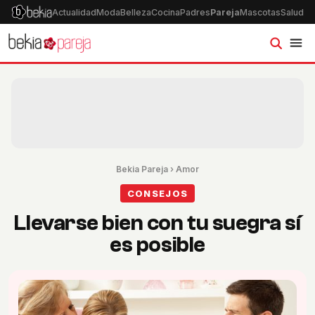
Actualidad
Moda
Belleza
Cocina
Padres
Pareja
Mascotas
Salud
Ps
Bekia Pareja
›
Amor
CONSEJOS
Llevarse bien con tu suegra sí
es posible