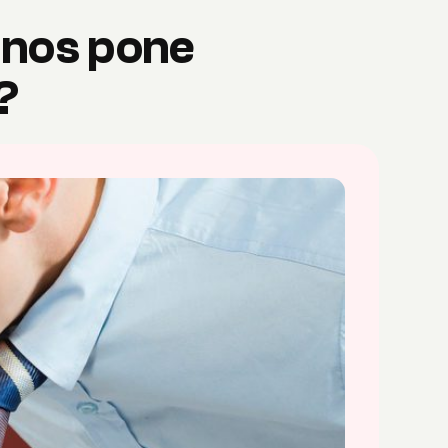
é nos pone
?