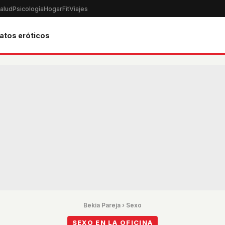
alud
Psicología
Hogar
Fit
Viajes
atos eróticos
Bekia Pareja
›
Sexo
SEXO EN LA OFICINA