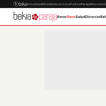
Actualidad
Moda
Belleza
Cocina
Padres
Pareja
Mascotas
S
Amor
Sexo
Salud
Divorcio
Rel