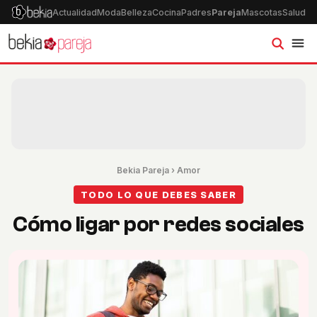
Actualidad
Moda
Belleza
Cocina
Padres
Pareja
Mascotas
Salud
Ps
Bekia Pareja
›
Amor
TODO LO QUE DEBES SABER
Cómo ligar por redes sociales