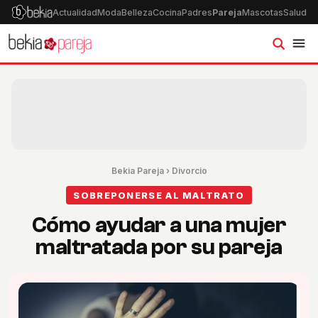
Actualidad
Moda
Belleza
Cocina
Padres
Pareja
Mascotas
Salud
Ps
Bekia Pareja
›
Divorcio
SOBREPONERSE AL MALTRATO
Cómo ayudar a una mujer
maltratada por su pareja