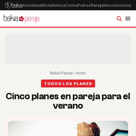
Actualidad
Moda
Belleza
Cocina
Padres
Pareja
Mascotas
Salud
Ps
Bekia Pareja
›
Amor
TODOS LOS PLANES
Cinco planes en pareja para el
verano