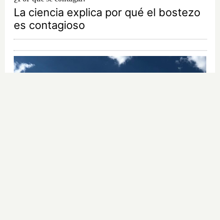
La ciencia explica por qué el bostezo
es contagioso
No es tu imaginación
¿Ves caras en enchufes, coches o