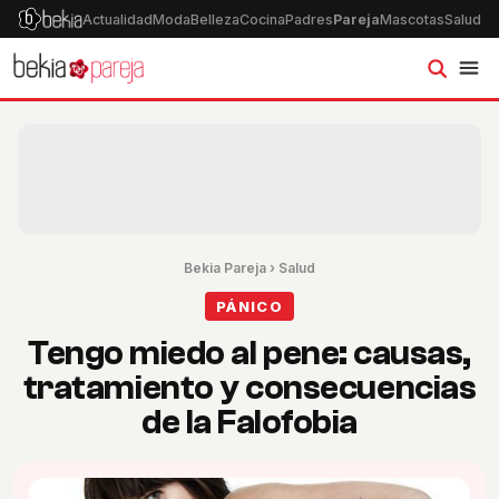
Actualidad
Moda
Belleza
Cocina
Padres
Pareja
Mascotas
Salud
Ps
Bekia Pareja
›
Salud
PÁNICO
Tengo miedo al pene: causas,
tratamiento y consecuencias
de la Falofobia