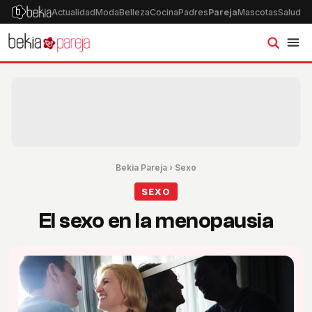
Actualidad
Moda
Belleza
Cocina
Padres
Pareja
Mascotas
Salud
Ps
Bekia Pareja
›
Sexo
SEXO
El sexo en la menopausia