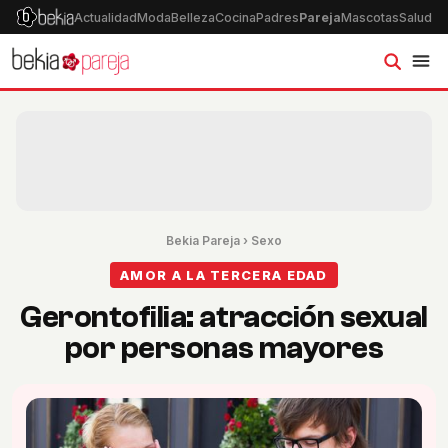
Actualidad
Moda
Belleza
Cocina
Padres
Pareja
Mascotas
Salud
Ps
Bekia Pareja
›
Sexo
AMOR A LA TERCERA EDAD
Gerontofilia: atracción sexual
por personas mayores