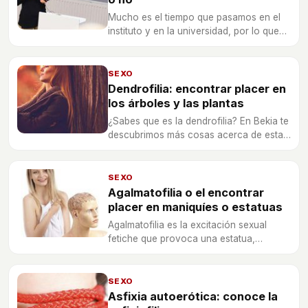
Mucho es el tiempo que pasamos en el
instituto y en la universidad, por lo que
no resulta extraño que surja cierta
atracción con tu profesor. ¿Es bueno
llevar al límite la pasión surgida?
SEXO
Dendrofilia: encontrar placer en
los árboles y las plantas
¿Sabes que es la dendrofilia? En Bekia te
descubrimos más cosas acerca de esta
tan inusual práctica sexual.
SEXO
Agalmatofilia o el encontrar
placer en maniquíes o estatuas
Agalmatofilia es la excitación sexual
fetiche que provoca una estatua,
maniqui, busto o cualquier objeto
inanimado.
SEXO
Asfixia autoerótica: conoce la