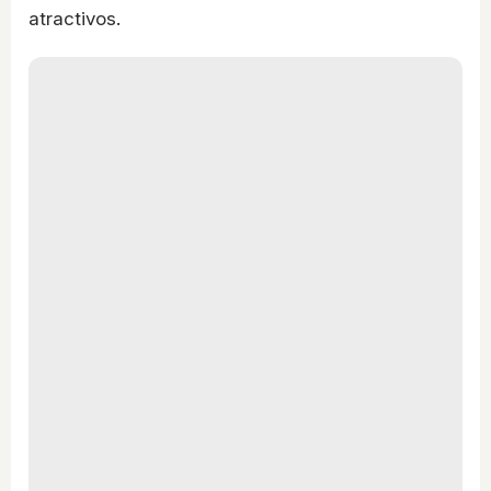
atractivos.