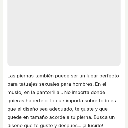
Las piernas también puede ser un lugar perfecto
para tatuajes sexuales para hombres. En el
muslo, en la pantorrilla... No importa donde
quieras hacértelo, lo que importa sobre todo es
que el diseño sea adecuado, te guste y que
quede en tamaño acorde a tu pierna. Busca un
diseño que te guste y después... ¡a lucirlo!