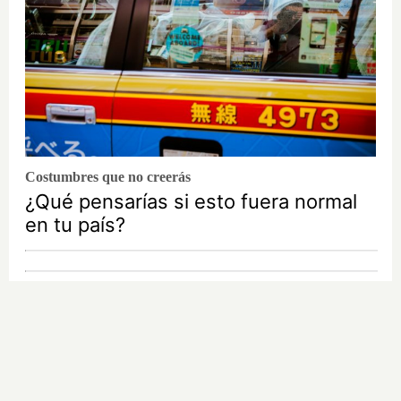
Costumbres que no creerás
¿Qué pensarías si esto fuera normal
en tu país?