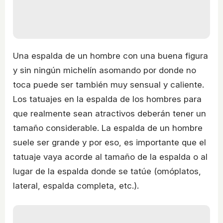
Una espalda de un hombre con una buena figura
y sin ningún michelín asomando por donde no
toca puede ser también muy sensual y caliente.
Los tatuajes en la espalda de los hombres para
que realmente sean atractivos deberán tener un
tamaño considerable. La espalda de un hombre
suele ser grande y por eso, es importante que el
tatuaje vaya acorde al tamaño de la espalda o al
lugar de la espalda donde se tatúe (omóplatos,
lateral, espalda completa, etc.).