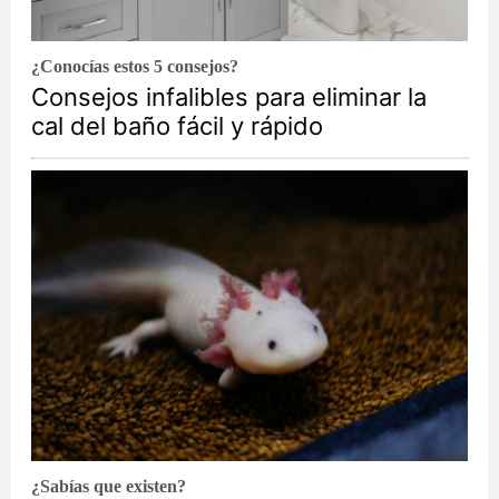
¿Conocías estos 5 consejos?
Consejos infalibles para eliminar la
cal del baño fácil y rápido
¿Sabías que existen?