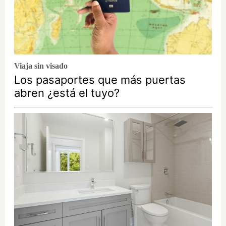
Viaja sin visado
Los pasaportes que más puertas
abren ¿está el tuyo?