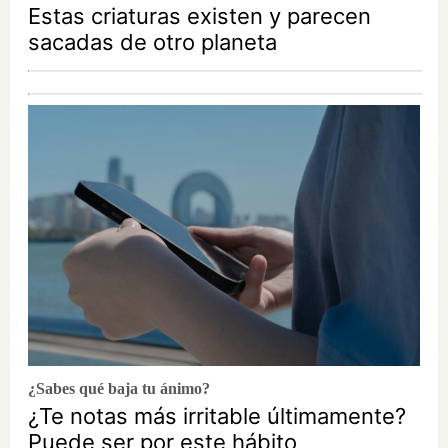
Estas criaturas existen y parecen
sacadas de otro planeta
¿Sabes qué baja tu ánimo?
¿Te notas más irritable últimamente?
Puede ser por este hábito