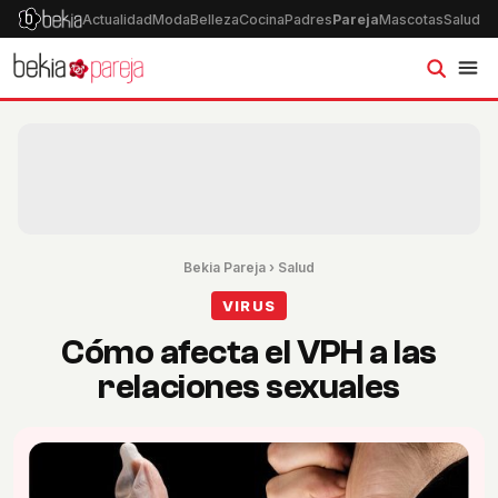
Actualidad
Moda
Belleza
Cocina
Padres
Pareja
Mascotas
Salud
Ps
Bekia Pareja
›
Salud
VIRUS
Cómo afecta el VPH a las
relaciones sexuales